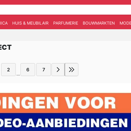
ICA
HUIS & MEUBILAIR
PARFUMERIE
BOUWMARKTEN
MOD
ECT
2
6
7
...