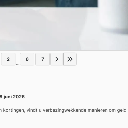
2
6
7
...
8 juni 2026
.
n kortingen, vindt u verbazingwekkende manieren om geld