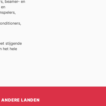
rs, beamer- en
 en
nspelers,
onditioners,
eet stijgende
n het hele
ANDERE LANDEN