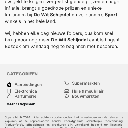
uw geld te krijgen. Vergeet stijgende prijzen en hoge
inflatie.
brengt u goedkope prijzen en unieke
kortingen bij
De Wit Schijndel
en vele andere
Sport
winkels in het hele land.
Wij hebben elke dag nieuwe folders, dus kom snel
terug voor nog meer
De Wit Schijndel
aanbiedingen!
Bezoek
om vandaag nog te beginnen met besparen.
CATEGORIEEN
Supermarkten
Aanbiedingen
Elektronica
Huis & meubilair
Parfumerie
Bouwmarkten
Mode
Sport
Meer categorieën
Kinderen
Huisdieren
Andere
Copyright © 2026 . Alle rechten voorbehouden. Het is verboden om de teksten te
kopiëren of te reproduceren zonder voorafgaande schriftelijke toestemming.
Productfoto's, afbeeldingen en brochures zijn uitsluitend bedoeld ter illustratie.