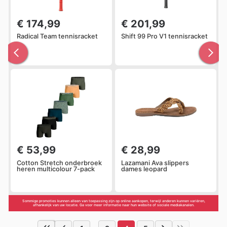
€ 174,99
€ 201,99
Radical Team tennisracket
Shift 99 Pro V1 tennisracket
€ 53,99
€ 28,99
Cotton Stretch onderbroek
Lazamani Ava slippers
heren multicolour 7-pack
dames leopard
Sommige promoties kunnen alleen van toepassing zijn op online aankopen, terwijl anderen kunnen variëren,
afhankelijk van uw locatie. Ga voor meer informatie naar hun website of sociale mediakanalen.