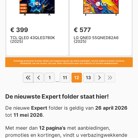
€ 399
€ 577
TCL QLED 43QLED780K
LG QNED 55QNED82A6
(2025)
(2025)
Sommige promoties kunnen alleen van toepassing zijn op online aankopen, terwijl anderen kunnen variëren,
afhankelijk van uw locatie. Ga voor meer informatie naar hun website of sociale mediakanalen.
1
11
12
13
...
De nieuwste Expert folder staat hier!
De nieuwe
Expert
folder is geldig van
26 april 2026
tot
11 mei 2026
.
Met meer dan
12 pagina’s
met aanbiedingen,
promoties en kortingen, vindt u verbazingwekkende