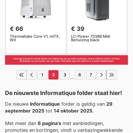
€ 66
€ 39
Thermaltake Core V1, mITX,
LC-Power 7038B Midi
Wit
Behuizing black
Sommige promoties kunnen alleen van toepassing zijn op online aankopen, terwijl anderen kunnen variëren,
afhankelijk van uw locatie. Ga voor meer informatie naar hun website of sociale mediakanalen.
1
2
3
6
7
...
De nieuwste Informatique folder staat hier!
De nieuwe
Informatique
folder is geldig van
29
september 2025
tot
14 oktober 2025
.
Met meer dan
6 pagina’s
met aanbiedingen,
promoties en kortingen, vindt u verbazingwekkende