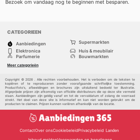
Bezoek
om vandaag nog te beginnen met besparen.
CATEGORIEEN
Supermarkten
Aanbiedingen
Elektronica
Huis & meubilair
Parfumerie
Bouwmarkten
Mode
Sport
Meer categorieën
Kinderen
Huisdieren
Andere
Copyright © 2026 . Alle rechten voorbehouden. Het is verboden om de teksten te
kopiëren of te reproduceren zonder voorafgaande schriftelijke toestemming.
Productfoto's, afbeeldingen en brochures zijn uitsluitend bedoeld ter illustratie.
Afgeprijsde prijzen zijn afkomstig van officiële distributeurs die op deze site vermeld
staan. Aanbiedingen zijn geldig vanaf en tot de vervaldatum of zolang de voorraad
strekt. Het doel van deze site is informatief en kan niet worden gebruikt om de
producten te claimen. Prijzen kunnen variëren afhankelijk van de locatie.
Contact
Over ons
Cookiebeleid
Privacybeleid
Landen
Inhoud melden
Voorwaarden en bepalingen