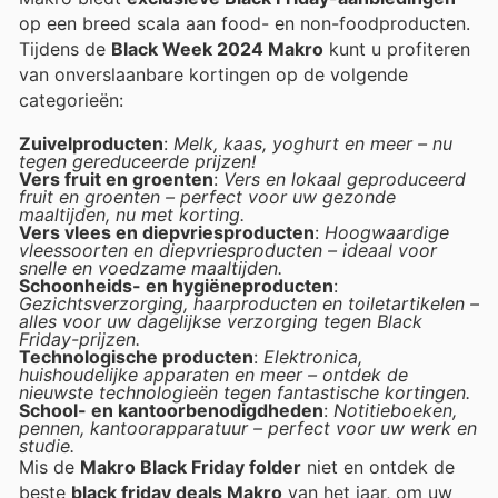
op een breed scala aan food- en non-foodproducten.
Tijdens de
Black Week 2024 Makro
kunt u profiteren
van onverslaanbare kortingen op de volgende
categorieën:
Zuivelproducten
:
Melk, kaas, yoghurt en meer – nu
tegen gereduceerde prijzen!
Vers fruit en groenten
:
Vers en lokaal geproduceerd
fruit en groenten – perfect voor uw gezonde
maaltijden, nu met korting.
Vers vlees en diepvriesproducten
:
Hoogwaardige
vleessoorten en diepvriesproducten – ideaal voor
snelle en voedzame maaltijden.
Schoonheids- en hygiëneproducten
:
Gezichtsverzorging, haarproducten en toiletartikelen –
alles voor uw dagelijkse verzorging tegen Black
Friday-prijzen.
Technologische producten
:
Elektronica,
huishoudelijke apparaten en meer – ontdek de
nieuwste technologieën tegen fantastische kortingen.
School- en kantoorbenodigdheden
:
Notitieboeken,
pennen, kantoorapparatuur – perfect voor uw werk en
studie.
Mis de
Makro Black Friday folder
niet en ontdek de
beste
black friday deals Makro
van het jaar, om uw