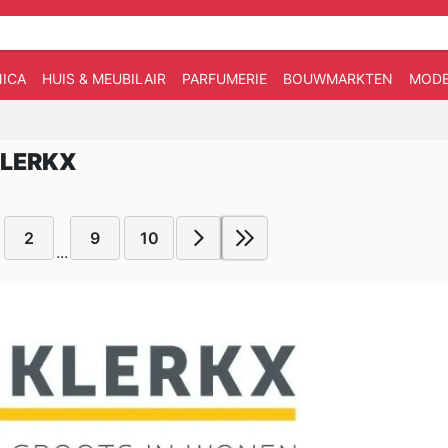
ICA
HUIS & MEUBILAIR
PARFUMERIE
BOUWMARKTEN
MOD
KLERKX
2
9
10
...