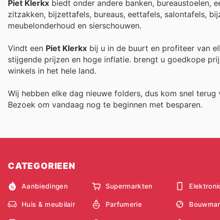
Piet Klerkx
biedt onder andere banken, bureaustoelen, ee
zitzakken, bijzettafels, bureaus, eettafels, salontafels, b
meubelonderhoud en sierschouwen.
Vindt een
Piet Klerkx
bij u in de buurt en profiteer van 
stijgende prijzen en hoge inflatie.
brengt u goedkope prij
winkels in het hele land.
Wij hebben elke dag nieuwe folders, dus kom snel teru
Bezoek
om vandaag nog te beginnen met besparen.
CATEGORIEEN
Aanbiedingen
Supermarkten
Elektroni
Huis & meubilair
Parfumerie
Bouwmar