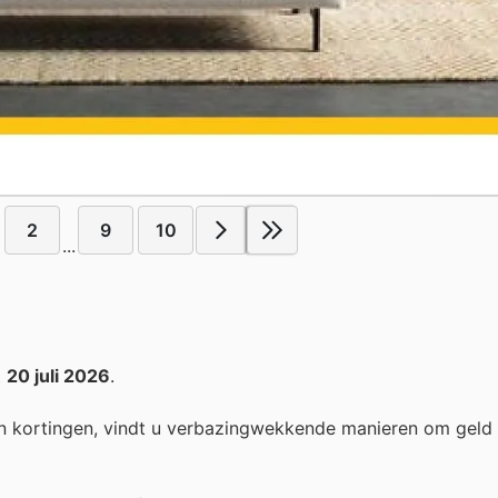
2
9
10
...
t
20 juli 2026
.
n kortingen, vindt u verbazingwekkende manieren om geld