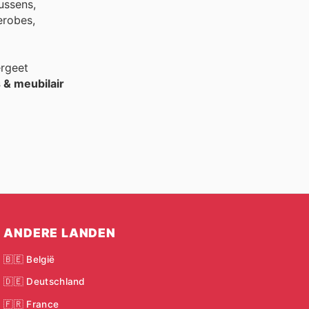
ussens,
derobes,
ergeet
 & meubilair
ANDERE LANDEN
🇧🇪 België
🇩🇪 Deutschland
🇫🇷 France