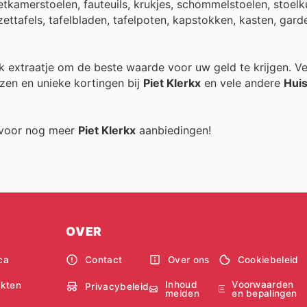
tkamerstoelen, fauteuils, krukjes, schommelstoelen, stoelk
ijzettafels, tafelbladen, tafelpoten, kapstokken, kasten, gar
elk extraatje om de beste waarde voor uw geld te krijgen. V
zen en unieke kortingen bij
Piet Klerkx
en vele andere
Huis
g voor nog meer
Piet Klerkx
aanbiedingen!
OVER
ca
Contact
Over ons
Cookiebeleid
Inhoud
Voorwaarden
kten
Privacybeleid
melden
en bepalingen