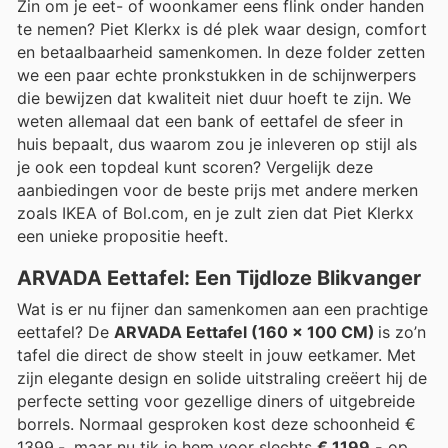
Zin om je eet- of woonkamer eens flink onder handen
te nemen? Piet Klerkx is dé plek waar design, comfort
en betaalbaarheid samenkomen. In deze folder zetten
we een paar echte pronkstukken in de schijnwerpers
die bewijzen dat kwaliteit niet duur hoeft te zijn. We
weten allemaal dat een bank of eettafel de sfeer in
huis bepaalt, dus waarom zou je inleveren op stijl als
je ook een topdeal kunt scoren? Vergelijk deze
aanbiedingen voor de beste prijs met andere merken
zoals IKEA of Bol.com, en je zult zien dat Piet Klerkx
een unieke propositie heeft.
ARVADA Eettafel: Een Tijdloze Blikvanger
Wat is er nu fijner dan samenkomen aan een prachtige
eettafel? De
ARVADA Eettafel (160 x 100 CM)
is zo’n
tafel die direct de show steelt in jouw eetkamer. Met
zijn elegante design en solide uitstraling creëert hij de
perfecte setting voor gezellige diners of uitgebreide
borrels. Normaal gesproken kost deze schoonheid €
1399,-, maar nu tik je hem voor slechts
€ 1199,-
op