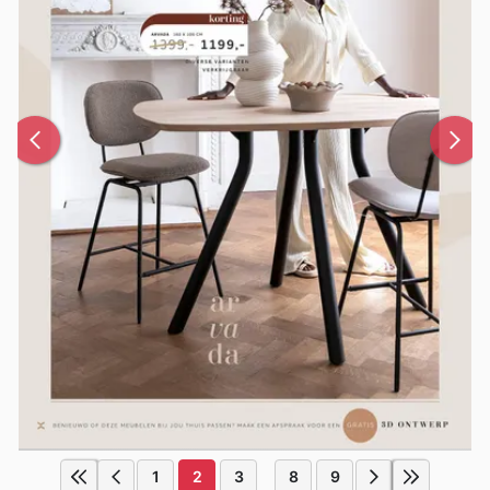
1
2
3
8
9
...