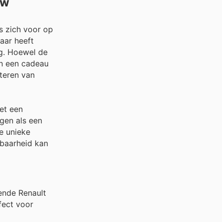
uw
s zich voor op
aar heeft
ng. Hoewel de
an een cadeau
iteren van
met een
gen als een
e unieke
kbaarheid kan
ende Renault
fect voor