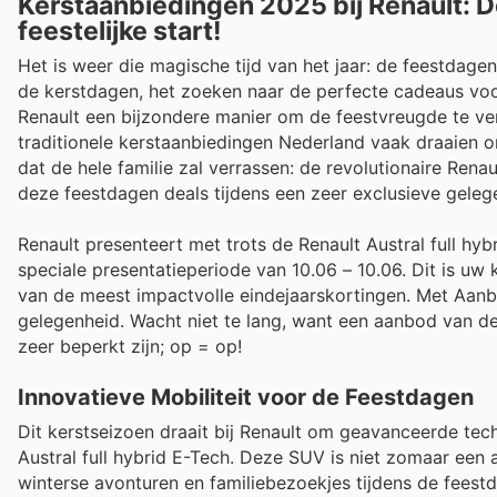
Kerstaanbiedingen 2025 bij Renault: De
feestelijke start!
Het is weer die magische tijd van het jaar: de feestdage
de kerstdagen, het zoeken naar de perfecte cadeaus voor 
Renault een bijzondere manier om de feestvreugde te ve
traditionele kerstaanbiedingen Nederland vaak draaien 
dat de hele familie zal verrassen: de revolutionaire Renau
deze feestdagen deals tijdens een zeer exclusieve geleg
Renault presenteert met trots de Renault Austral full hy
speciale presentatieperiode van 10.06 – 10.06. Dit is u
van de meest impactvolle eindejaarskortingen. Met Aanb
gelegenheid. Wacht niet te lang, want een aanbod van d
zeer beperkt zijn; op = op!
Innovatieve Mobiliteit voor de Feestdagen
Dit kerstseizoen draait bij Renault om geavanceerde tec
Austral full hybrid E-Tech. Deze SUV is niet zomaar een 
winterse avonturen en familiebezoekjes tijdens de feest