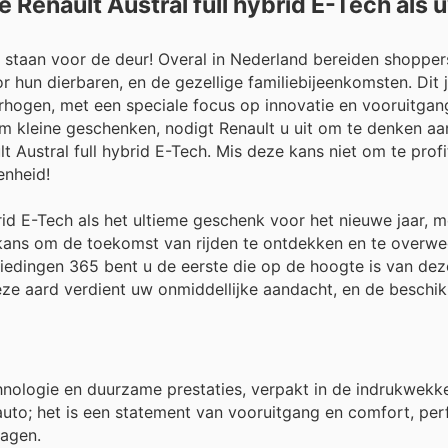
 Renault Austral full hybrid E-Tech als 
n staan voor de deur! Overal in Nederland bereiden shopper
hun dierbaren, en de gezellige familiebijeenkomsten. Dit j
rhogen, met een speciale focus op innovatie en vooruitga
om kleine geschenken, nodigt Renault u uit om te denken a
lt Austral full hybrid E-Tech. Mis deze kans niet om te prof
enheid!
brid E-Tech als het ultieme geschenk voor het nieuwe jaar, 
w kans om de toekomst van rijden te ontdekken en te overwe
iedingen 365 bent u de eerste die op de hoogte is van dez
eze aard verdient uw onmiddellijke aandacht, en de beschi
hnologie en duurzame prestaties, verpakt in de indrukwekk
auto; het is een statement van vooruitgang en comfort, per
dagen.