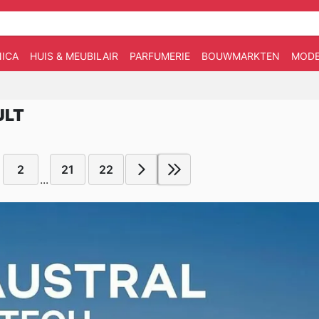
ICA
HUIS & MEUBILAIR
PARFUMERIE
BOUWMARKTEN
MOD
ULT
2
21
22
...