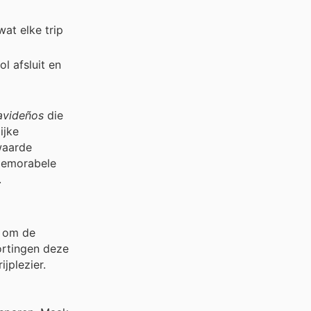
at elke trip
l afsluit en
avideños
die
ijke
waarde
 memorabele
.
5 om de
kortingen deze
jplezier.