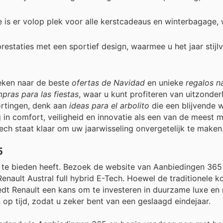
is er volop plek voor alle kerstcadeaus en winterbagage, w
estaties met een sportief design, waarmee u het jaar stijlvo
eken naar de beste
ofertas de Navidad
en unieke
regalos n
pras para las fiestas
, waar u kunt profiteren van uitzonderl
ortingen, denk aan
ideas para el arbolito
die een blijvende 
in comfort, veiligheid en innovatie als een van de meest
-Tech staat klaar om uw jaarwisseling onvergetelijk te maken
5
u te bieden heeft. Bezoek de website van Aanbiedingen 36
Renault Austral full hybrid E-Tech. Hoewel de traditionele 
 Renault een kans om te investeren in duurzame luxe en ri
 op tijd, zodat u zeker bent van een geslaagd eindejaar.