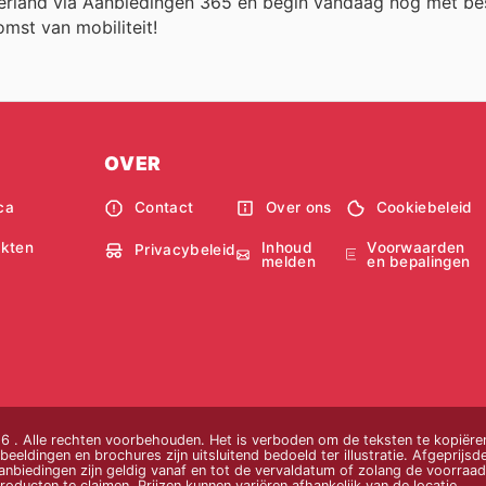
ederland via Aanbiedingen 365 en begin vandaag nog met b
mst van mobiliteit!
OVER
ca
Contact
Over ons
Cookiebeleid
Inhoud
Voorwaarden
kten
Privacybeleid
melden
en bepalingen
 . Alle rechten voorbehouden. Het is verboden om de teksten te kopiëren
beeldingen en brochures zijn uitsluitend bedoeld ter illustratie. Afgeprijsde
nbiedingen zijn geldig vanaf en tot de vervaldatum of zolang de voorraad 
oducten te claimen. Prijzen kunnen variëren afhankelijk van de locatie.