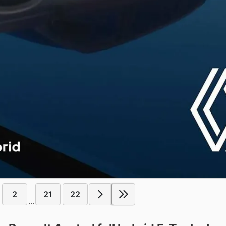
2
21
22
...