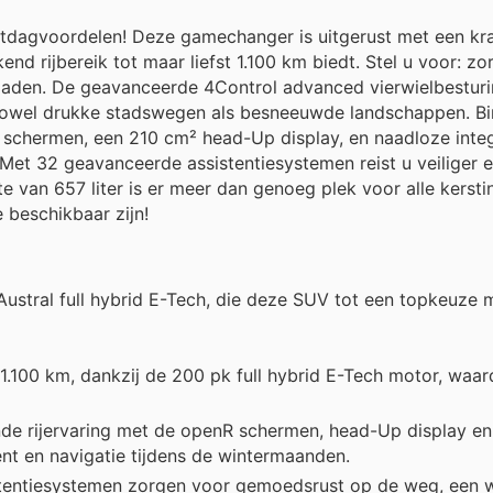
stdagvoordelen! Deze gamechanger is uitgerust met een kr
nd rijbereik tot maar liefst 1.100 km biedt. Stel u voor: zo
pladen. De geavanceerde 4Control advanced vierwielbesturi
zowel drukke stadswegen als besneeuwde landschappen. Bi
schermen, een 210 cm² head-Up display, en naadloze integ
Met 32 geavanceerde assistentiesystemen reist u veiliger 
 van 657 liter is er meer dan genoeg plek voor alle kerst
 beschikbaar zijn!
ustral full hybrid E-Tech, die deze SUV tot een topkeuze
1.100 km, dankzij de 200 pk full hybrid E-Tech motor, waa
e rijervaring met de openR schermen, head-Up display en
nt en navigatie tijdens de wintermaanden.
tentiesystemen zorgen voor gemoedsrust op de weg, een 