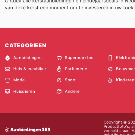
Ontdek alle kerstaanbiedingen en eindejaarsdeals in N
van deze kerst een moment om te investeren in uw toeko
CATEGORIEEN
Aanbiedingen
Supermarkten
Elektroni
Huis & meubilair
Parfumerie
Bouwmar
Mode
Sport
Kinderen
Huisdieren
Andere
Copyright © 2026
Productfoto's, af
vermeld staan. Aa
gebruikt om de pr