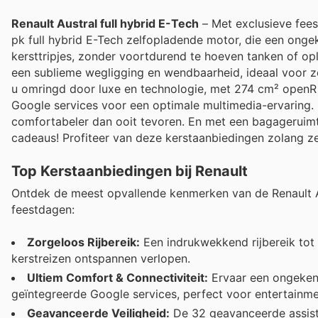
Renault Austral full hybrid E-Tech
– Met exclusieve fee
pk full hybrid E-Tech zelfopladende motor, die een ongeke
kersttripjes, zonder voortdurend te hoeven tanken of o
een sublieme wegligging en wendbaarheid, ideaal voor 
u omringd door luxe en technologie, met 274 cm² openR 
Google services voor een optimale multimedia-ervaring. 
comfortabeler dan ooit tevoren. En met een bagageruimte
cadeaus! Profiteer van deze kerstaanbiedingen zolang ze
Top Kerstaanbiedingen bij Renault
Ontdek de meest opvallende kenmerken van de Renault A
feestdagen:
Zorgeloos Rijbereik:
Een indrukwekkend rijbereik tot 
kerstreizen ontspannen verlopen.
Ultiem Comfort & Connectiviteit:
Ervaar een ongekend
geïntegreerde Google services, perfect voor entertainme
Geavanceerde Veiligheid:
De 32 geavanceerde assis