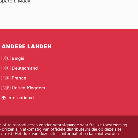
esparen. Maak
ANDERE LANDEN
🇧🇪 België
🇩🇪 Deutschland
🇫🇷 France
🇬🇧 United Kingdom
🌍 International
 of te reproduceren zonder voorafgaande schriftelijke toestemming.
 prijzen zijn afkomstig van officiële distributeurs die op deze site
strekt. Het doel van deze site is informatief en kan niet worden