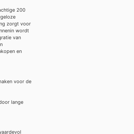
achtige 200
rgeloze
ng zorgt voor
nnenin wordt
ratie van
en
inkopen en
 maken voor de
rdoor lange
waardevol