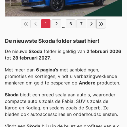
1
2
6
7
...
De nieuwste Skoda folder staat hier!
De nieuwe
Skoda
folder is geldig van
2 februari 2026
tot
28 februari 2027
.
Met meer dan
6 pagina’s
met aanbiedingen,
promoties en kortingen, vindt u verbazingwekkende
manieren om geld te besparen op
Andere
producten.
Skoda
biedt een breed scala aan auto's, waaronder
compacte auto's zoals de Fabia, SUV's zoals de
Karoq en Kodiaq, en sedans zoals de Superb. Ze
bieden ook autoaccessoires en onderhoudsdiensten.
Vindt een
Skoda
bij u in de buurt en profiteer van elk