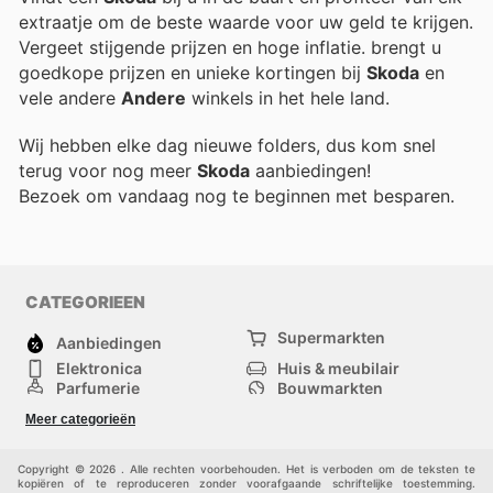
extraatje om de beste waarde voor uw geld te krijgen.
Vergeet stijgende prijzen en hoge inflatie.
brengt u
goedkope prijzen en unieke kortingen bij
Skoda
en
vele andere
Andere
winkels in het hele land.
Wij hebben elke dag nieuwe folders, dus kom snel
terug voor nog meer
Skoda
aanbiedingen!
Bezoek
om vandaag nog te beginnen met besparen.
CATEGORIEEN
Supermarkten
Aanbiedingen
Elektronica
Huis & meubilair
Parfumerie
Bouwmarkten
Mode
Sport
Meer categorieën
Kinderen
Huisdieren
Andere
Copyright © 2026 . Alle rechten voorbehouden. Het is verboden om de teksten te
kopiëren of te reproduceren zonder voorafgaande schriftelijke toestemming.