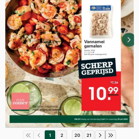
1
2
20
21
...