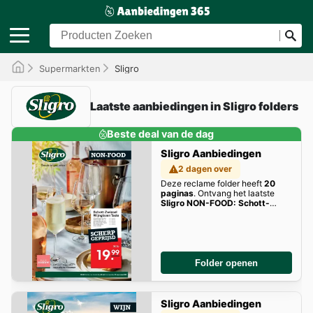
Supermarkten
Sligro
Laatste aanbiedingen in Sligro folders
Beste deal van de dag
Sligro Aanbiedingen
2 dagen over
Deze reclame folder heeft
20
paginas
. Ontvang het laatste
Sligro NON-FOOD: Schott-
Zwiesel Wijnglazen Taste
aanbiedingen hier!
Folder openen
Sligro Aanbiedingen