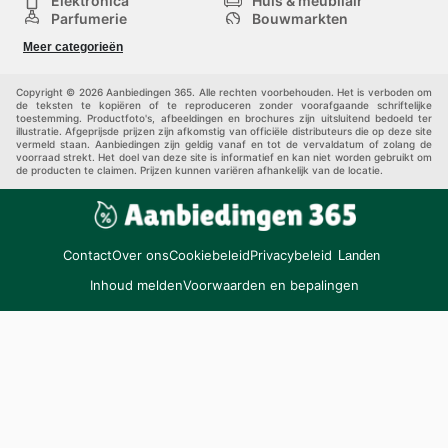
Elektronica
Huis & meubilair
Parfumerie
Bouwmarkten
Mode
Sport
Meer categorieën
Kinderen
Huisdieren
Andere
Copyright © 2026 Aanbiedingen 365. Alle rechten voorbehouden. Het is verboden om
de teksten te kopiëren of te reproduceren zonder voorafgaande schriftelijke
toestemming. Productfoto's, afbeeldingen en brochures zijn uitsluitend bedoeld ter
illustratie. Afgeprijsde prijzen zijn afkomstig van officiële distributeurs die op deze site
vermeld staan. Aanbiedingen zijn geldig vanaf en tot de vervaldatum of zolang de
voorraad strekt. Het doel van deze site is informatief en kan niet worden gebruikt om
de producten te claimen. Prijzen kunnen variëren afhankelijk van de locatie.
Contact
Over ons
Cookiebeleid
Privacybeleid
Landen
Inhoud melden
Voorwaarden en bepalingen