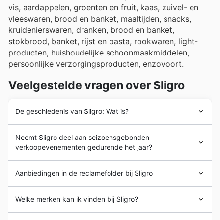
vis, aardappelen, groenten en fruit, kaas, zuivel- en
vleeswaren, brood en banket, maaltijden, snacks,
kruidenierswaren, dranken, brood en banket,
stokbrood, banket, rijst en pasta, rookwaren, light-
producten, huishoudelijke schoonmaakmiddelen,
persoonlijke verzorgingsproducten, enzovoort.
Veelgestelde vragen over Sligro
De geschiedenis van Sligro: Wat is?
De geschiedenis van
Sligro Food Group
gaat terug tot
Neemt Sligro deel aan seizoensgebonden
1935 met de oprichting van het bedrijf door Abel
verkoopevenementen gedurende het jaar?
Slippens. In de beginjaren was de doelstelling van de
onderneming het leveren aan afnemers als groothandel
Ja, Sligro neemt zeker deel aan diverse
in margarine, vetten en oliën.
Aanbiedingen in de reclamefolder bij Sligro
seizoensgebonden uitverkoopacties en speciale
In 1961 werd in Nederland de eerste
Sligro Cash &
evenementen gedurende het hele jaar, met
Carry
winkel geopend. In die tijd was de detailhandel in
Sligro
is een Nederlandse groothandelsketen gericht op
aantrekkelijke aanbiedingen en
wekelijkse advertenties
Welke merken kan ik vinden bij Sligro?
levensmiddelen de belangrijkste commerciële activiteit
de distributie van
kruidenierswaren en non-
die u hier op onze site kunt vinden. Naast de
en in die jaren floreerden vele andere
foodproducten
. Het bedrijf heeft een lange historie op
gebruikelijke
kortingen
en
coupons
die regelmatig
Sligro staat bekend als een toonaangevende speler
groothandelsketens.