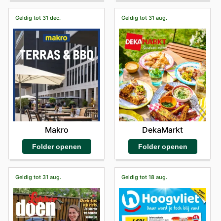
Het winkelen bij Sligro biedt klanten aanzienlijke
voordelen. Zij profiteren van scherpe prijzen op
Geldig tot 31 dec.
Geldig tot 31 aug.
authentieke producten en maken regelmatig gebruik
van aantrekkelijke promoties op hun favoriete merken.
Sligro moedigt klanten aan om de nieuwste
aanbiedingen online te verkennen en op de hoogte te
blijven van zowel nieuwe producten als tijdelijke
kortingsacties.
Vind uw favoriete merken bij Sligro – ontdek vandaag
nog hun online aanbiedingen.
Makro
DekaMarkt
Folder openen
Folder openen
Geldig tot 31 aug.
Geldig tot 18 aug.