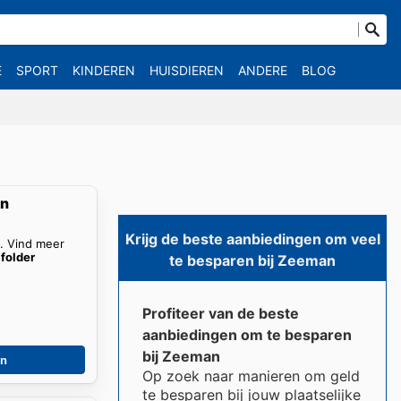
E
SPORT
KINDEREN
HUISDIEREN
ANDERE
BLOG
en
Krijg de beste aanbiedingen om veel
n. Vind meer
folder
te besparen bij Zeeman
Profiteer van de beste
aanbiedingen om te besparen
bij Zeeman
en
Op zoek naar manieren om geld
te besparen bij jouw plaatselijke