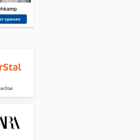
hkamp
er openen
terStal