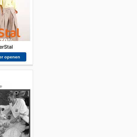
 en
nodigen
en
erStal
er openen