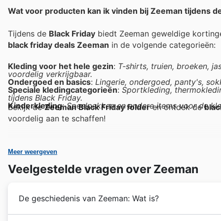
Wat voor producten kan ik vinden bij Zeeman tijdens de
Tijdens de
Black Friday
biedt Zeeman geweldige kortinge
black friday deals Zeeman
in de volgende categorieën:
Kleding voor het hele gezin
:
T-shirts, truien, broeken, j
voordelig verkrijgbaar.
Ondergoed en basics
:
Lingerie, ondergoed, panty's, sok
Speciale kledingcategorieën
:
Sportkleding, thermokledi
tijdens Black Friday.
Kinderkleding
:
Speelpakken en andere items voor de kle
Bekijk de
Zeeman Black Friday folder
en ontdek de
blac
voordelig aan te schaffen!
Meer weergeven
Veelgestelde vragen over Zeeman
De geschiedenis van Zeeman: Wat is?