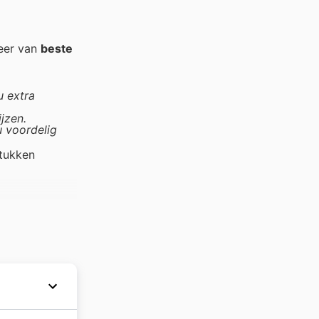
teer van
beste
u extra
jzen.
u voordelig
tukken