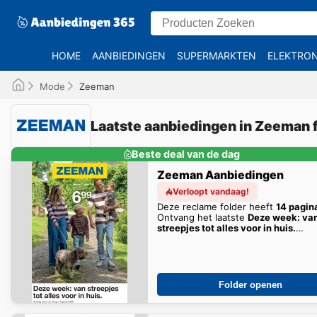
HOME
AANBIEDINGEN
SUPERMARKTEN
ELEKTRON
Mode
Zeeman
Laatste aanbiedingen in Zeeman 
Beste deal van de dag
Zeeman Aanbiedingen
Verloopt vandaag!
Deze reclame folder heeft
14 pagin
Ontvang het laatste
Deze week: va
streepjes tot alles voor in huis.
aanbiedingen hier!
Folder openen