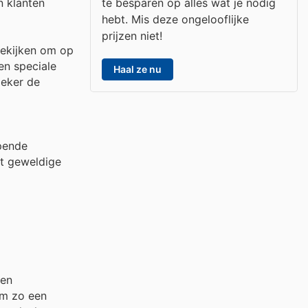
te besparen op alles wat je nodig
n klanten
hebt. Mis deze ongelooflijke
prijzen niet!
bekijken om op
en speciale
Haal ze nu
zeker de
pende
at geweldige
 en
om zo een