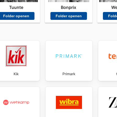
Tuunte
Bonprix
We
Folder openen
Folder openen
Fold
Kik
Primark