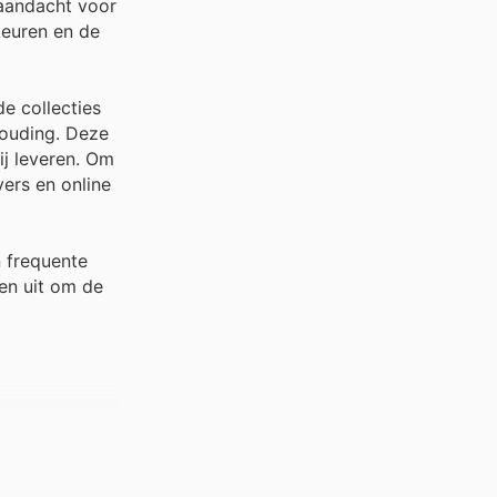
 aandacht voor
keuren en de
e collecties
houding. Deze
ij leveren. Om
ers en online
n frequente
een uit om de