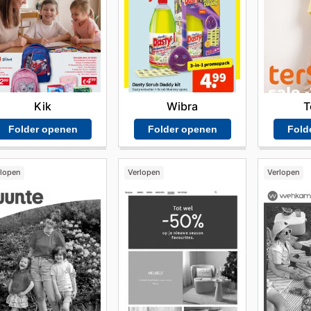
 concurrerende prijzen, gegarandeerd authentieke producten
 Dit alles draagt bij aan een optimale winkelervaring. Zij 
erkennen en op de hoogte te blijven van nieuwe collecties 
g nog hun online aanbiedingen.
Kik
Wibra
T
Folder openen
Folder openen
Fold
rlopen
Verlopen
Verlopen