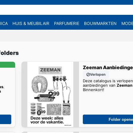
ICA
HUIS & MEUBILAIR
PARFUMERIE
BOUWMARKTEN
MOD
folders
Zeeman Aanbieding
Verlopen
Deze catalogus is verlope
aanbiedingen van
Zeeman 
as
.
Binnenkort!
n
Folder open