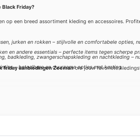
 Black Friday?
n op een breed assortiment kleding en accessoires. Profi
assen, jurken en rokken – stijlvolle en comfortabele opties, n
ken en andere essentials – perfecte items tegen scherpe pri
ng, badkleding, zwangerschapskleding en nachtkleding – n
intjes – betaalbare en duurzame opties met korting.
k friday aanbiedingen Zeeman
om jouw favoriete kledings