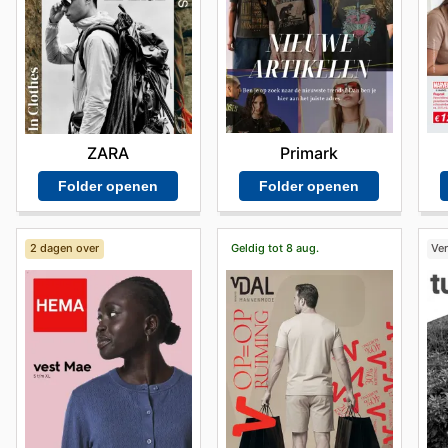
De voordelen van winkelen bij Zeeman zijn duidelijk:
frequente kortingsacties op de meest geliefde merken.
iedereen uit om de nieuwste aanbiedingen online te v
tijdelijke kortingen.
Vind je favoriete merken bij Zeeman – ontdek vandaa
Primark
ZARA
Folder openen
Folder openen
2 dagen over
Geldig tot 8 aug.
Ve