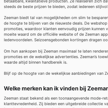
betaalbare, kwalitatieve producten. Ze realiseren zich da
steeds de beste prijzen te bieden, zodat iedereen stijlvo
Zeeman biedt tal van mogelijkheden om slim te besparen
de hoogte te blijven van de nieuwste deals. De webshop 
promoties, waardoor klanten eenvoudig prijzen kunnen ver
moeite waard om de officiële website of de Zeeman app 
ledenvoordelen. Seizoensgebonden kortingen dragen ook b
Om hun aankopen bij Zeeman maximaal te laten renderen
promoties en de wekelijkse advertenties. Zeeman’s toew
waarde altijd binnen handbereik is.
Blijf op de hoogte van de wekelijkse aanbiedingen van 
Welke merken kan ik vinden bij Zeema
Zeeman staat bekend als een toonaangevende mode-retail
klanttevredenheid. Zij bieden een uitgebreide collectie 