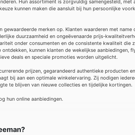
nderen. Hun assortiment is zorgvuldig samengesteld, met
 keuze kunnen maken die aansluit bij hun persoonlijke voor
 en gewaardeerde merken op. Klanten waarderen met name d
erlijke duurzaamheid en ongeëvenaarde prijs-kwaliteitver
iteit onder consumenten en de consistente kwaliteit die z
ontdekken, kunnen klanten de wekelijkse aanbiedingen, fly
eve deals en speciale promoties worden uitgelicht.
ncurrerende prijzen, gegarandeerd authentieke producten e
aagt bij aan een optimale winkelervaring. Zij nodigen ieder
 te blijven van nieuwe collecties en tijdelijke kortingen.
og hun online aanbiedingen.
 Zeeman?