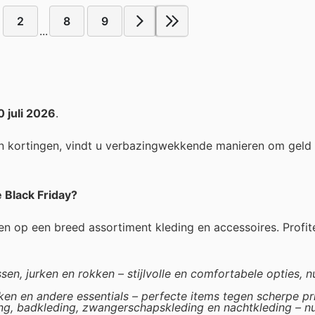
2
8
9
...
0 juli 2026
.
n kortingen, vindt u verbazingwekkende manieren om geld
 Black Friday?
n op een breed assortiment kleding en accessoires. Profi
assen, jurken en rokken – stijlvolle en comfortabele opties, n
ken en andere essentials – perfecte items tegen scherpe pri
ng, badkleding, zwangerschapskleding en nachtkleding – n