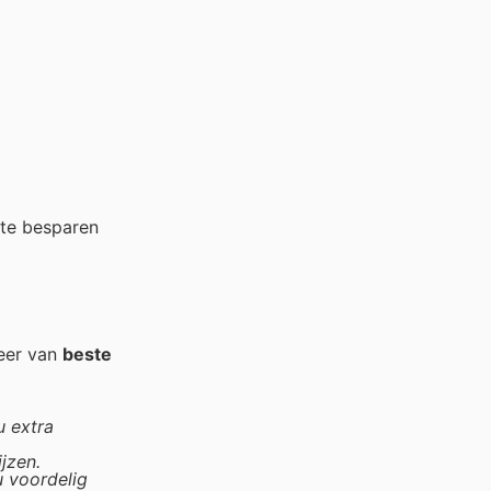
 te besparen
teer van
beste
u extra
jzen.
u voordelig