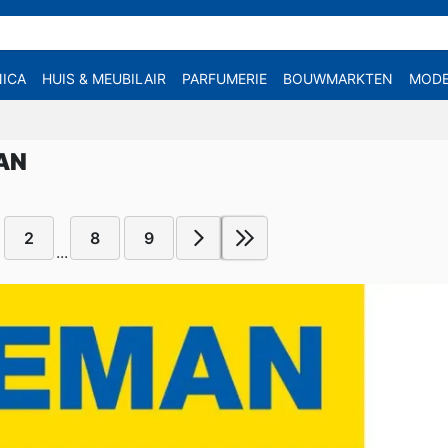
ICA
HUIS & MEUBILAIR
PARFUMERIE
BOUWMARKTEN
MOD
AN
2
8
9
...