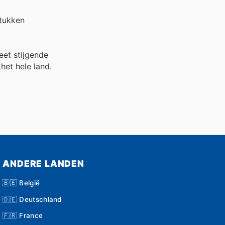
tukken
eet stijgende
het hele land.
ANDERE LANDEN
🇧🇪 België
🇩🇪 Deutschland
🇫🇷 France