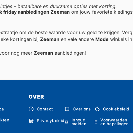
intjes – betaalbare en duurzame opties met korting.
k friday aanbiedingen Zeeman
om jouw favoriete kledings
 extraatje om de beste waarde voor uw geld te krijgen. Verg
ieke kortingen bij
Zeeman
en vele andere
Mode
winkels in 
g voor nog meer
Zeeman
aanbiedingen!
OVER
ca
Contact
Over ons
Cookiebeleid
Inhoud
Voorwaarden
kten
Privacybeleid
melden
en bepalingen