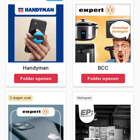
verkennen en zich te abonneren op updates over
nieuwe producten en tijdelijke kortingsacties. Zo bent u
altijd op de hoogte van de meest aantrekkelijke deals
en de nieuwste innovaties op elektronicagebied.
Vind uw favoriete merken bij Ziggo — ontdek hun online
deals vandaag nog.
BCC
Handyman
Folder openen
Folder openen
2 dagen over
Verlopen