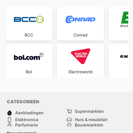
BCC
Conrad
Bol
Electroworld
Ex
CATEGORIEEN
Supermarkten
Aanbiedingen
Elektronica
Huis & meubilair
Parfumerie
Bouwmarkten
Mode
Sport