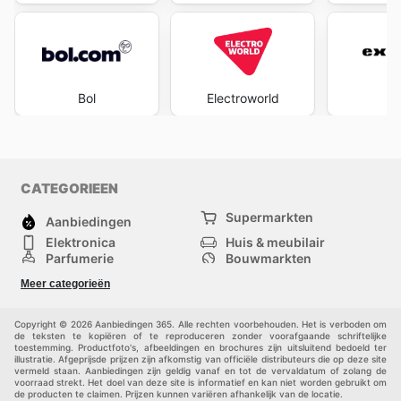
Bol
Electroworld
Ex
CATEGORIEEN
Supermarkten
Aanbiedingen
Elektronica
Huis & meubilair
Parfumerie
Bouwmarkten
Mode
Sport
Meer categorieën
Kinderen
Huisdieren
Andere
Copyright © 2026 Aanbiedingen 365. Alle rechten voorbehouden. Het is verboden om
de teksten te kopiëren of te reproduceren zonder voorafgaande schriftelijke
toestemming. Productfoto's, afbeeldingen en brochures zijn uitsluitend bedoeld ter
illustratie. Afgeprijsde prijzen zijn afkomstig van officiële distributeurs die op deze site
vermeld staan. Aanbiedingen zijn geldig vanaf en tot de vervaldatum of zolang de
voorraad strekt. Het doel van deze site is informatief en kan niet worden gebruikt om
de producten te claimen. Prijzen kunnen variëren afhankelijk van de locatie.