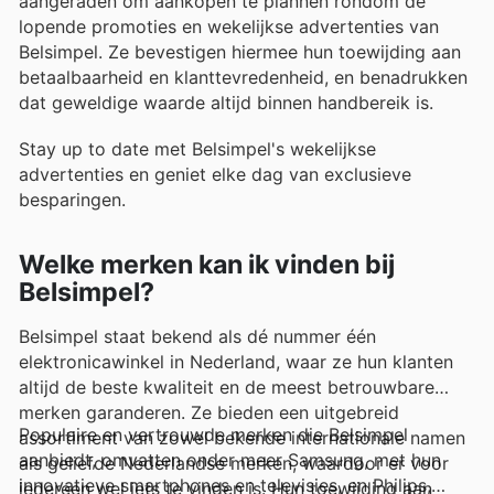
aangeraden om aankopen te plannen rondom de
lopende promoties en wekelijkse advertenties van
Belsimpel. Ze bevestigen hiermee hun toewijding aan
betaalbaarheid en klanttevredenheid, en benadrukken
dat geweldige waarde altijd binnen handbereik is.
Stay up to date met Belsimpel's wekelijkse
advertenties en geniet elke dag van exclusieve
besparingen.
Welke merken kan ik vinden bij
Belsimpel?
Belsimpel staat bekend als dé nummer één
elektronicawinkel in Nederland, waar ze hun klanten
altijd de beste kwaliteit en de meest betrouwbare
merken garanderen. Ze bieden een uitgebreid
Populaire en vertrouwde merken die Belsimpel
assortiment van zowel bekende internationale namen
aanbiedt, omvatten onder meer Samsung, met hun
als geliefde Nederlandse merken, waardoor er voor
innovatieve smartphones en televisies, en Philips,
iedereen wel iets te vinden is. Hun toewijding aan