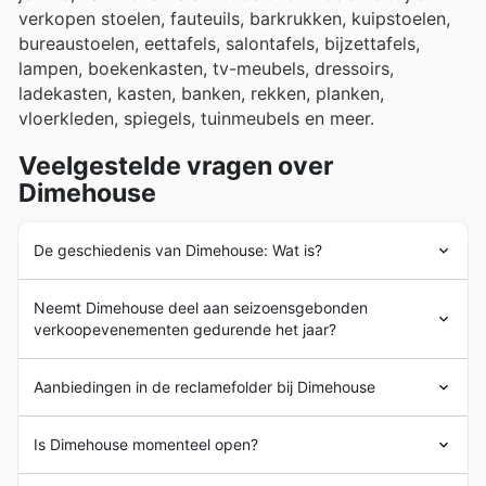
verkopen stoelen, fauteuils, barkrukken, kuipstoelen,
bureaustoelen, eettafels, salontafels, bijzettafels,
lampen, boekenkasten, tv-meubels, dressoirs,
ladekasten, kasten, banken, rekken, planken,
vloerkleden, spiegels, tuinmeubels en meer.
Veelgestelde vragen over
Dimehouse
De geschiedenis van Dimehouse: Wat is?
Dimehouse
werd in 2018 opgericht in Nederland. In de
Neemt Dimehouse deel aan seizoensgebonden
loop der jaren heeft het bedrijf aan populariteit
verkoopevenementen gedurende het jaar?
gewonnen dankzij de goedkope prijzen en
kwaliteitsmeubels.
Jazeker, op Dimehouse vindt u de meest actuele
Het bedrijf heeft momenteel vijf winkels in Nederland.
Aanbiedingen in de reclamefolder bij Dimehouse
aanbiedingen en
folders
van Nederlandse winkels,
Je vindt vestigingen in Eindhoven, Delfgauw, Bussum,
inclusief speciale
kortingen
en
weekaanbiedingen
voor
Enschede en Emmen. Ze hebben ook een online
Dimehouse
is een Nederlandse
meubelverkoper met
alle grote seizoensgebonden uitverkoopperiodes.
Is Dimehouse momenteel open?
marktplaats waar je hun producten kunt kopen.
het hoofdkantoor
in Noord-Holland. Het bedrijf heeft vijf
Hoewel we geen directe deelname hebben aan
winkels en een online marktplaats in het hele land. Ze
specifieke sales events, verzamelen we alle relevante