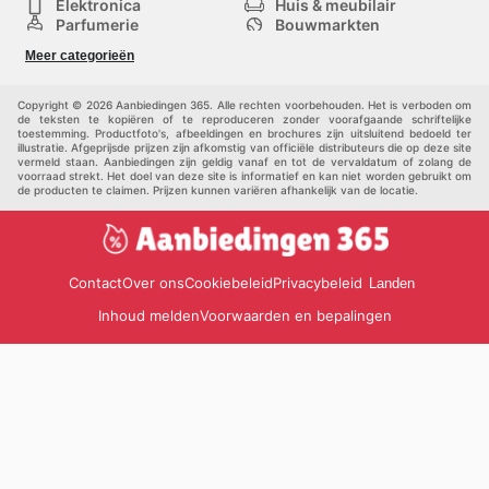
Elektronica
Huis & meubilair
Parfumerie
Bouwmarkten
Mode
Sport
Meer categorieën
Kinderen
Huisdieren
Andere
Copyright © 2026 Aanbiedingen 365. Alle rechten voorbehouden. Het is verboden om
de teksten te kopiëren of te reproduceren zonder voorafgaande schriftelijke
toestemming. Productfoto's, afbeeldingen en brochures zijn uitsluitend bedoeld ter
illustratie. Afgeprijsde prijzen zijn afkomstig van officiële distributeurs die op deze site
vermeld staan. Aanbiedingen zijn geldig vanaf en tot de vervaldatum of zolang de
voorraad strekt. Het doel van deze site is informatief en kan niet worden gebruikt om
de producten te claimen. Prijzen kunnen variëren afhankelijk van de locatie.
Contact
Over ons
Cookiebeleid
Privacybeleid
Landen
Inhoud melden
Voorwaarden en bepalingen