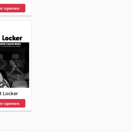
er openen
t Locker
er openen