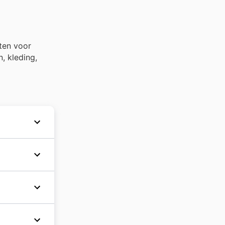
cten voor
, kleding,
 aantal
 perfecte
t, kunt u
ormeerd
0 winkels