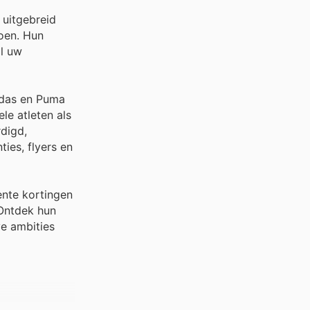
 uitgebreid
doen. Hun
al uw
idas en Puma
le atleten als
digd,
ies, flyers en
ente kortingen
 Ontdek hun
ve ambities