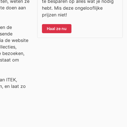
te besparen op alles wat je nodig
cten, weten ze
 te doen aan
hebt. Mis deze ongelooflijke
prijzen niet!
den de
Haal ze nu
ssende
via de website
lecties,
e bezoeken,
 staat om
an ITEK,
, en laat zo