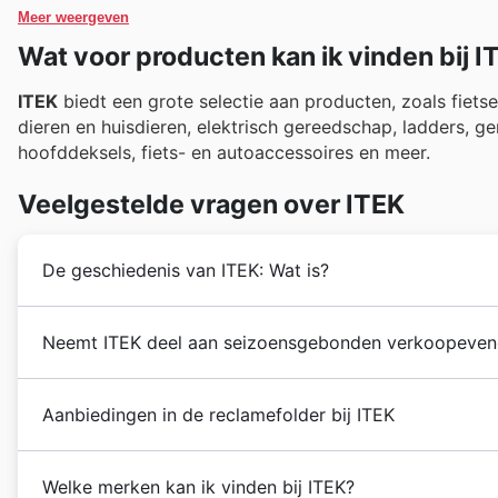
Meer weergeven
Wat voor producten kan ik vinden bij I
ITEK
biedt een grote selectie aan producten, zoals fietse
dieren en huisdieren, elektrisch gereedschap, ladders, g
hoofddeksels, fiets- en autoaccessoires en meer.
Veelgestelde vragen over ITEK
De geschiedenis van ITEK: Wat is?
Sinds de oprichting van
ITEK
in 1999, zijn er meer da
Neemt ITEK deel aan seizoensgebonden verkoopeven
dat elke dag toeneemt. In de daaropvolgende jaren ble
verspreid over België en Nederland,
ITEK
heeft drie w
Ja, ITEK neemt deel aan diverse seizoensgebonden aan
Aanbiedingen in de reclamefolder bij ITEK
plek om de laatste
wekelijkse advertenties
en
aanbi
hier eenvoudig de
folders
,
brochures
en
kortingen
va
ITEK
is een Belgische winkelketen gespecialiseerd in
bent over de nieuwste deals, of het nu gaat om de
Le
Welke merken kan ik vinden bij ITEK?
in België en Nederland.