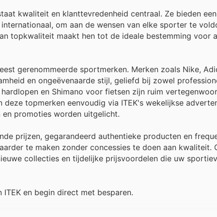
taat kwaliteit en klanttevredenheid centraal. Ze bieden een
 internationaal, om aan de wensen van elke sporter te vol
an topkwaliteit maakt hen tot de ideale bestemming voor 
e meest gerenommeerde sportmerken. Merken zoals Nike, Ad
heid en ongeëvenaarde stijl, geliefd bij zowel professione
r hardlopen en Shimano voor fietsen zijn ruim vertegenwoor
 deze topmerken eenvoudig via ITEK's wekelijkse advertent
n en promoties worden uitgelicht.
ende prijzen, gegarandeerd authentieke producten en frequ
baarder te maken zonder concessies te doen aan kwaliteit.
euwe collecties en tijdelijke prijsvoordelen die uw sportie
ITEK en begin direct met besparen.