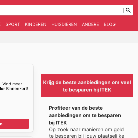
E
SPORT
KINDEREN
HUISDIEREN
ANDERE
BLOG
Krijg de beste aanbiedingen om veel
n. Vind meer
der
Binnenkort!
te besparen bij ITEK
Profiteer van de beste
aanbiedingen om te besparen
bij ITEK
en
Op zoek naar manieren om geld
te besparen bij jouw plaatselijke