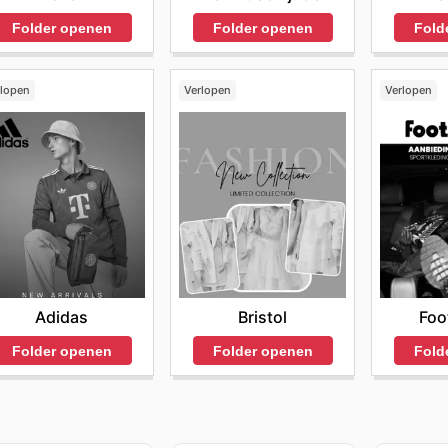
Folder openen
Folder openen
Fold
rlopen
Verlopen
Verlopen
Adidas
Bristol
Foo
Folder openen
Folder openen
Fold