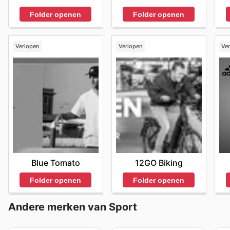
Folder openen
Folder openen
Verlopen
Verlopen
Ve
Blue Tomato
12GO Biking
Folder openen
Folder openen
Andere merken van Sport