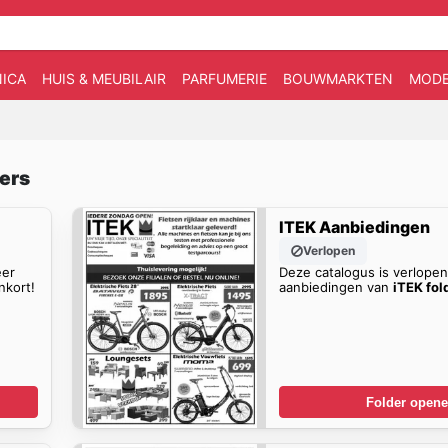
ICA
HUIS & MEUBILAIR
PARFUMERIE
BOUWMARKTEN
MOD
ders
ITEK Aanbiedingen
Verlopen
eer
Deze catalogus is verlope
nkort!
aanbiedingen van
iTEK fol
Folder open