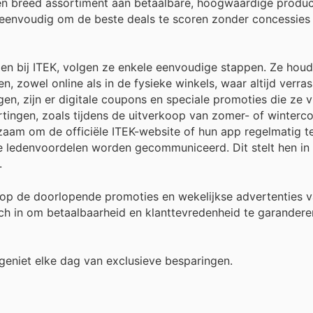
een breed assortiment aan betaalbare, hoogwaardige produ
t eenvoudig om de beste deals te scoren zonder concessies
en bij ITEK, volgen ze enkele eenvoudige stappen. Ze hou
n, zowel online als in de fysieke winkels, waar altijd verra
en, zijn er digitale coupons en speciale promoties die ze 
ngen, zoals tijdens de uitverkoop van zomer- of wintercol
zaam om de officiële ITEK-website of hun app regelmatig t
e ledenvoordelen worden gecommuniceerd. Dit stelt hen in
.
op de doorlopende promoties en wekelijkse advertenties v
h in om betaalbaarheid en klanttevredenheid te garanderen
 geniet elke dag van exclusieve besparingen.