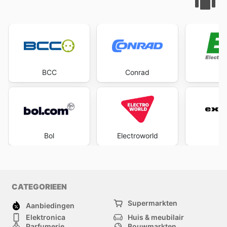
BCC
Conrad
Bol
Electroworld
Ex
CATEGORIEEN
Supermarkten
Aanbiedingen
Elektronica
Huis & meubilair
Parfumerie
Bouwmarkten