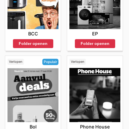
BCC
EP
Folder openen
Folder openen
Verlopen
Verlopen
Populair
Phone House
Bol