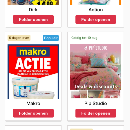
Dirk
Action
Folder openen
Folder openen
5 dagen over
Geldig tot 19 aug.
Populair
Pip Studio
Makro
Folder openen
Folder openen