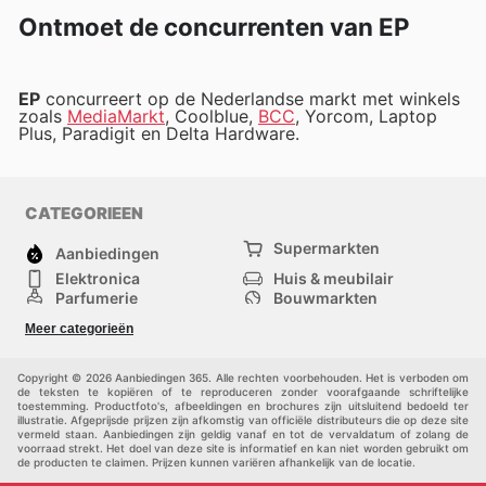
Ontmoet de concurrenten van EP
EP
concurreert op de Nederlandse markt met winkels
zoals
MediaMarkt
, Coolblue,
BCC
, Yorcom, Laptop
Plus, Paradigit en Delta Hardware.
CATEGORIEEN
Supermarkten
Aanbiedingen
Elektronica
Huis & meubilair
Parfumerie
Bouwmarkten
Mode
Sport
Meer categorieën
Kinderen
Huisdieren
Andere
Copyright © 2026 Aanbiedingen 365. Alle rechten voorbehouden. Het is verboden om
de teksten te kopiëren of te reproduceren zonder voorafgaande schriftelijke
toestemming. Productfoto's, afbeeldingen en brochures zijn uitsluitend bedoeld ter
illustratie. Afgeprijsde prijzen zijn afkomstig van officiële distributeurs die op deze site
vermeld staan. Aanbiedingen zijn geldig vanaf en tot de vervaldatum of zolang de
voorraad strekt. Het doel van deze site is informatief en kan niet worden gebruikt om
de producten te claimen. Prijzen kunnen variëren afhankelijk van de locatie.