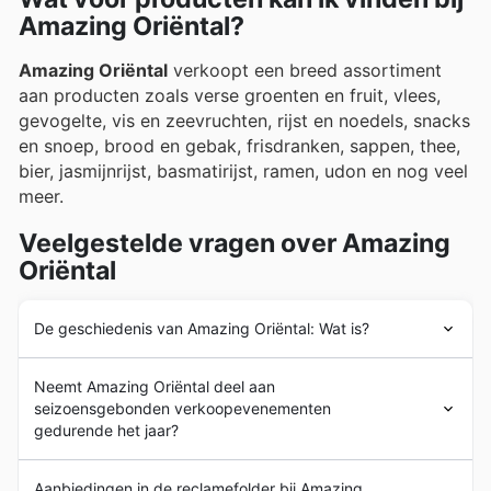
Amazing Oriëntal?
Amazing Oriëntal
verkoopt een breed assortiment
aan producten zoals verse groenten en fruit, vlees,
gevogelte, vis en zeevruchten, rijst en noedels, snacks
en snoep, brood en gebak, frisdranken, sappen, thee,
bier, jasmijnrijst, basmatirijst, ramen, udon en nog veel
meer.
Veelgestelde vragen over Amazing
Oriëntal
De geschiedenis van Amazing Oriëntal: Wat is?
Amazing Oriëntal
werd in 1986 in Nederland opgericht
Neemt Amazing Oriëntal deel aan
door de heer en mevrouw Ng. Vanaf het begin heeft
seizoensgebonden verkoopevenementen
Amazing Oriëntal
als doel gehad om de leidende
gedurende het jaar?
oriëntaalse supermarktketen op de Nederlandse markt
te worden.
Ja, Amazing Oriëntal neemt deel aan diverse
In de daaropvolgende jaren heeft
Amazing Oriëntal
Aanbiedingen in de reclamefolder bij Amazing