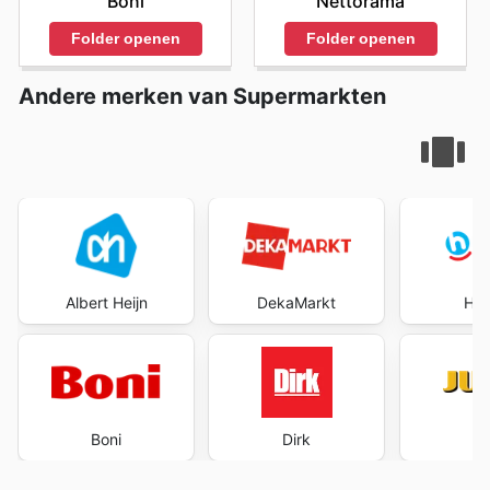
Boni
Nettorama
Folder openen
Folder openen
Andere merken van Supermarkten
Albert Heijn
DekaMarkt
Hoo
Boni
Dirk
J