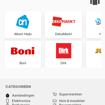
Albert Heijn
DekaMarkt
Hoo
Boni
Dirk
J
CATEGORIEEN
Supermarkten
Aanbiedingen
Elektronica
Huis & meubilair
Parfumerie
Bouwmarkten