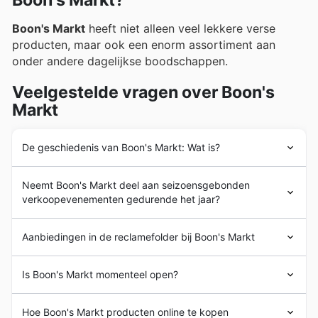
Boon's Markt?
Boon's Markt
heeft niet alleen veel lekkere verse
producten, maar ook een enorm assortiment aan
onder andere dagelijkse boodschappen.
Veelgestelde vragen over Boon's
Markt
De geschiedenis van Boon's Markt: Wat is?
Boon's Markt
is een familiebedrijf dat meer dan 125 jaar
Neemt Boon's Markt deel aan seizoensgebonden
geleden is opgericht.
verkoopevenementen gedurende het jaar?
Jazeker, Boon's Markt neemt deel aan diverse
Aanbiedingen in de reclamefolder bij Boon's Markt
seizoensgebonden uitverkoopacties het hele jaar door
en biedt aantrekkelijke wekelijkse aanbiedingen en
Boon's Markt
is onderdeel van MCD, een nieuwe
kortingen. Op onze website kunt u gemakkelijk de
Is Boon's Markt momenteel open?
supermarktformule
met 13 winkels in Nederland. Bij
meest actuele flyers, weekadvertenties en brochures
Boon's Markt
hebben ze niet alleen veel lekkere
van Boon's Markt bekijken, zodat u nooit een goede
Boon's Markt
opent zijn deuren van maandag tot en
versproducten, maar ook een enorm assortiment
Hoe Boon's Markt producten online te kopen
deal mist. Of het nu gaat om de voorjaarssale,
met zaterdag van 8.00 tot 19.00 uur.