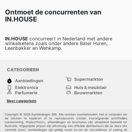
Ontmoet de concurrenten van
IN.HOUSE
IN.HOUSE
concurreert in Nederland met andere
winkelketens zoals onder andere Bater Huren,
Leenbakker en Wehkamp.
CATEGORIEEN
Supermarkten
Aanbiedingen
Elektronica
Huis & meubilair
Parfumerie
Bouwmarkten
Mode
Sport
Meer categorieën
Kinderen
Huisdieren
Andere
Copyright © 2026 Aanbiedingen 365. Alle rechten voorbehouden. Het is verboden om
de teksten te kopiëren of te reproduceren zonder voorafgaande schriftelijke
toestemming. Productfoto's, afbeeldingen en brochures zijn uitsluitend bedoeld ter
illustratie. Afgeprijsde prijzen zijn afkomstig van officiële distributeurs die op deze site
vermeld staan. Aanbiedingen zijn geldig vanaf en tot de vervaldatum of zolang de