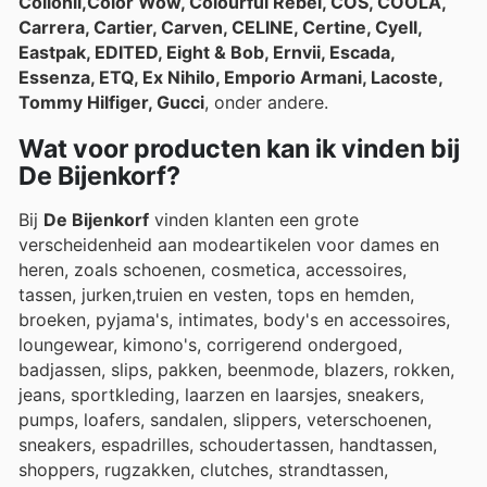
Collonil,Color Wow, Colourful Rebel, COS, COOLA,
Carrera, Cartier, Carven, CELINE, Certine, Cyell,
Eastpak, EDITED, Eight & Bob, Ernvii, Escada,
Essenza, ETQ, Ex Nihilo, Emporio Armani, Lacoste,
Tommy Hilfiger, Gucci
, onder andere.
Wat voor producten kan ik vinden bij
De Bijenkorf?
Bij
De Bijenkorf
vinden klanten een grote
verscheidenheid aan modeartikelen voor dames en
heren, zoals schoenen, cosmetica, accessoires,
tassen, jurken,truien en vesten, tops en hemden,
broeken, pyjama's, intimates, body's en accessoires,
loungewear, kimono's, corrigerend ondergoed,
badjassen, slips, pakken, beenmode, blazers, rokken,
jeans, sportkleding, laarzen en laarsjes, sneakers,
pumps, loafers, sandalen, slippers, veterschoenen,
sneakers, espadrilles, schoudertassen, handtassen,
shoppers, rugzakken, clutches, strandtassen,