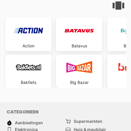
Action
Batavus
Boo
Bakfiets
Big Bazar
B
CATEGORIEEN
Supermarkten
Aanbiedingen
Elektronica
Huis & meubilair