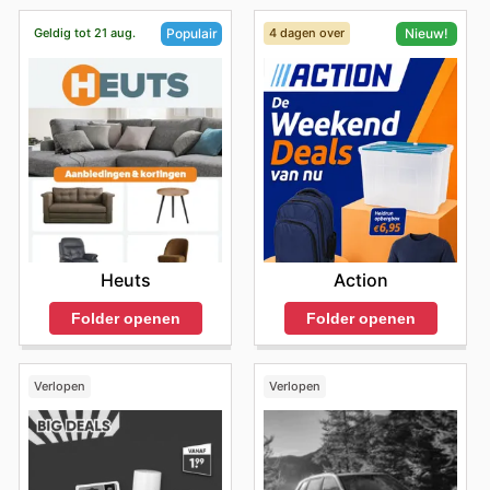
Geldig tot 21 aug.
4 dagen over
Populair
Nieuw!
Heuts
Action
Folder openen
Folder openen
Verlopen
Verlopen